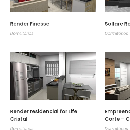
Render Finesse
Sollare R
Dormitórios
Dormitórios
Render residencial for Life
Empreend
Cristal
Corte – C
Dormitórios
Dormitórios