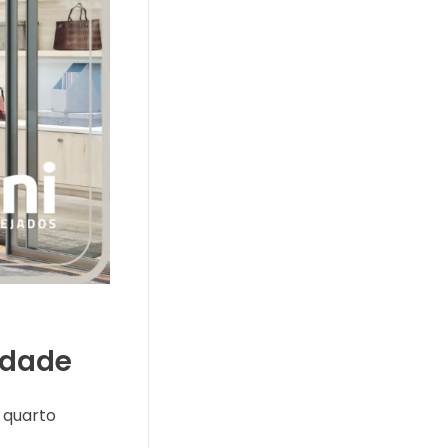
idade
 quarto