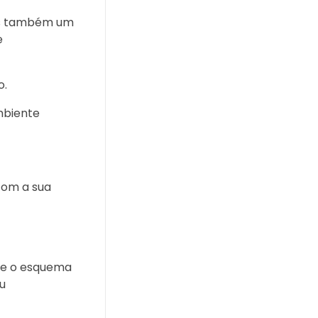
mas também um
e
o.
mbiente
com a sua
te o esquema
u