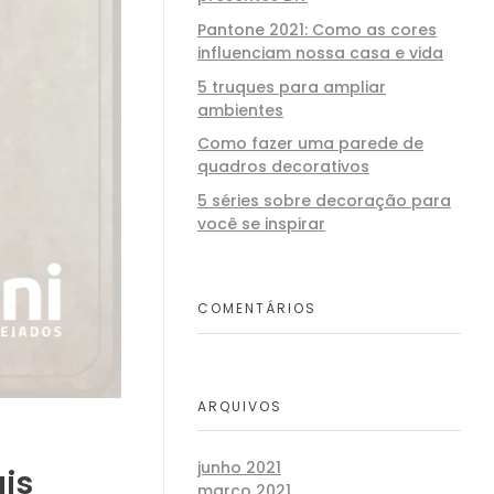
Pantone 2021: Como as cores
influenciam nossa casa e vida
5 truques para ampliar
ambientes
Como fazer uma parede de
quadros decorativos
5 séries sobre decoração para
você se inspirar
COMENTÁRIOS
ARQUIVOS
junho 2021
ais
março 2021