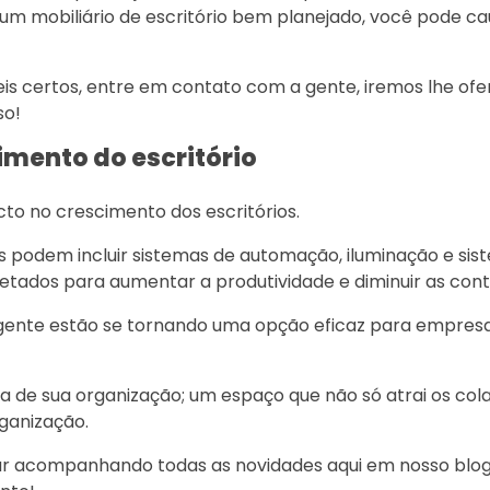
 um mobiliário de escritório bem planejado, você pode c
is certos, entre em contato com a gente, iremos lhe of
so!
imento do escritório
to no crescimento dos escritórios.
eis podem incluir sistemas de automação, iluminação e si
etados para aumentar a produtividade e diminuir as cont
ligente estão se tornando uma opção eficaz para empres
ura de sua organização; um espaço que não só atrai os co
ganização.
uar acompanhando todas as novidades aqui em nosso blo