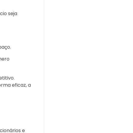
cio seja
paço.
mero
itivo.
orma eficaz, a
cionários e