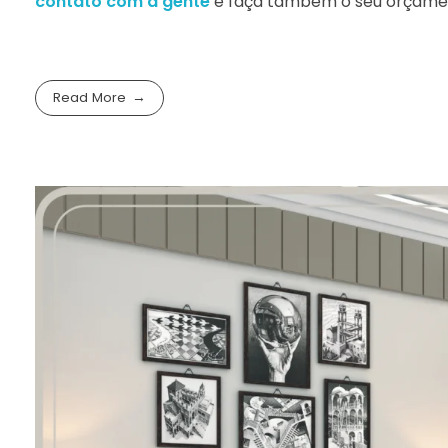
contato com a gente
e faça também o seu orçame
Read More