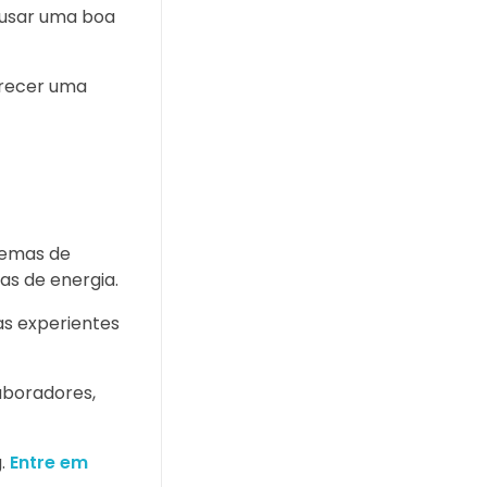
ausar uma boa
erecer uma
stemas de
as de energia.
as experientes
laboradores,
g.
Entre em