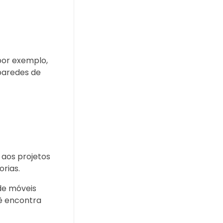
por exemplo,
 paredes de
 aos projetos
rias.
de móveis
cê encontra