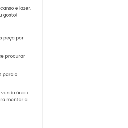
canso e lazer.
u gosto!
os peça por
 se procurar
s para o
 venda único
ara montar a