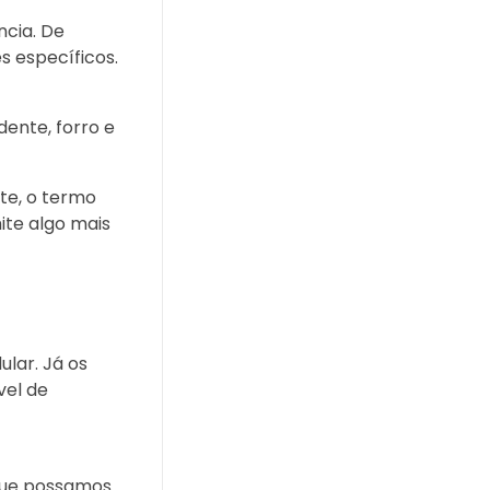
ncia. De
s específicos.
ente, forro e
nte, o termo
ite algo mais
lar. Já os
vel de
que possamos