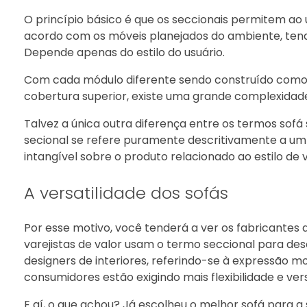
O princípio básico é que os seccionais permitem ao 
acordo com os móveis planejados do ambiente, tendê
Depende apenas do estilo do usuário.
Com cada módulo diferente sendo construído como se
cobertura superior, existe uma grande complexidade
Talvez a única outra diferença entre os termos sofá 
secional se refere puramente descritivamente a um
intangível sobre o produto relacionado ao estilo de 
A versatilidade dos sofás
Por esse motivo, você tenderá a ver os fabricantes
varejistas de valor usam o termo seccional para 
designers de interiores, referindo-se à expressão m
consumidores estão exigindo mais flexibilidade e vers
E aí, o que achou? Já escolheu o melhor sofá para a