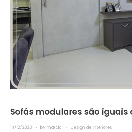
Sofás modulares são iguais 
14/12/2020
by
marcio
Design de Interiores