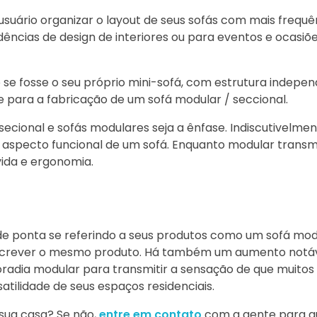
usuário organizar o layout de seus sofás com mais frequê
ncias de design de interiores ou para eventos e ocasiõe
 fosse o seu próprio mini-sofá, com estrutura independ
 para a fabricação de um sofá modular / seccional.
secional e sofás modulares seja a ênfase. Indiscutivelme
 aspecto funcional de um sofá. Enquanto modular transm
vida e ergonomia.
 de ponta se referindo a seus produtos como um sofá modu
descrever o mesmo produto. Há também um aumento notá
oradia modular para transmitir a sensação de que muitos
atilidade de seus espaços residenciais.
 sua casa? Se não,
entre em contato
com a gente para 