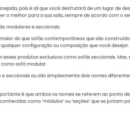
nejada, pois é ali que você desfrutará de um lugar de des
her o melhor para a sua sala, sempre de acordo com o se
ás modulares e seccionais.
 é maior do que sofás contemporâneos que são construíd
ualquer configuração ou composição que você desejar.
em esses produtos exclusivos como sofás seccionais. Mas,
o como sofá modular.
s e seccionais ou são simplesmente dois nomes diferente
portante é que ambos os nomes se referem ao ponto de
s conhecidas como ‘módulos’ ou ‘seções’ que se juntam p