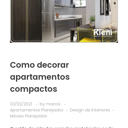
Como decorar
apartamentos
compactos
03/02/2021
by
marcio
Apartamentos Planejados
Design de Interiores
Móveis Planejados