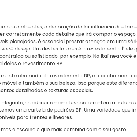
ário nos ambientes, a decoração do lar influencia direta
lher corretamente cada detalhe que irá compor o espaço,
veis planejados, é essencial prestar atenção em uma séri
você deseja. Um destes fatores é o revestimento. É ele q
ontraído ou sofisticado, por exemplo. Na Italínea você 
l deles o revestimento BP.
armente chamado de revestimento BP, é o acabamento a
 móvel e também a sua beleza. Isso porque este diferenc
ntos detalhados e texturas especiais.
 elegante, combinar elementos que remetem à natureza
temos uma cartela de padrões BP. Uma variedade que im
níveis para frentes e lineares.
emos e escolha o que mais combina com o seu gosto.