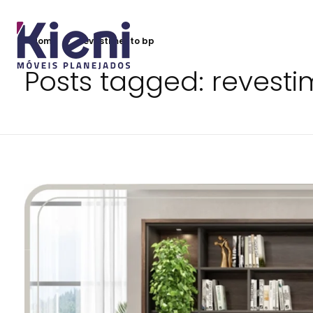
Home
revestimento bp
Posts tagged: revest