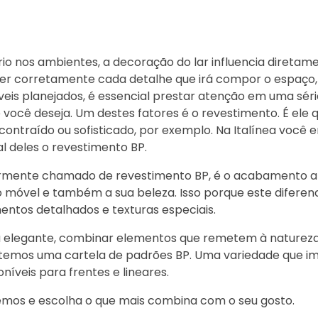
ário nos ambientes, a decoração do lar influencia direta
lher corretamente cada detalhe que irá compor o espaço,
veis planejados, é essencial prestar atenção em uma séri
você deseja. Um destes fatores é o revestimento. É ele q
ontraído ou sofisticado, por exemplo. Na Italínea você 
l deles o revestimento BP.
armente chamado de revestimento BP, é o acabamento a
 móvel e também a sua beleza. Isso porque este diferenc
ntos detalhados e texturas especiais.
 elegante, combinar elementos que remetem à natureza
temos uma cartela de padrões BP. Uma variedade que im
níveis para frentes e lineares.
emos e escolha o que mais combina com o seu gosto.