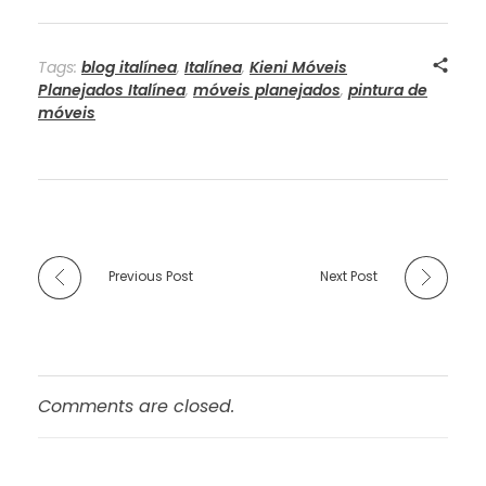
Tags:
blog italínea
,
Italínea
,
Kieni Móveis
Planejados Italínea
,
móveis planejados
,
pintura de
móveis
Previous Post
Next Post
Comments are closed.