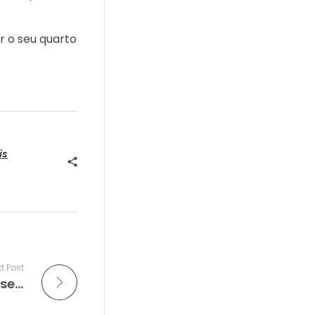
 o seu quarto
is
t Post
Sofás modulares são iguais aos sofás seccionais?