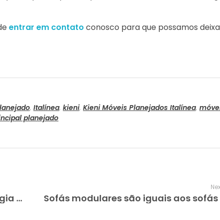
ode
entrar em contato
conosco para que possamos deixar
planejado
,
Italínea
,
kieni
,
Kieni Móveis Planejados Italínea
,
móve
incipal planejado
Nex
Como design de interiores e tecnologia ajudam em apartamentos de luxo