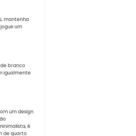
s, mantenha
 jogue um
s de branco
am igualmente
com um design
rão
nimalista, é
gn de quarto