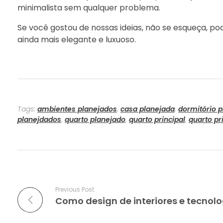
minimalista sem qualquer problema.
Se você gostou de nossas ideias, não se esqueça, p
ainda mais elegante e luxuoso.
Tags:
ambientes planejados
,
casa planejada
,
dormitório 
planejdados
,
quarto planejado
,
quarto principal
,
quarto pr
Previous Post