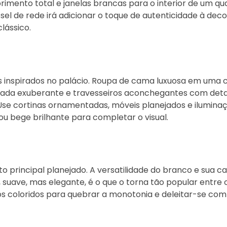
imento total e janelas brancas para o interior de um qu
l de rede irá adicionar o toque de autenticidade à deco
lássico.
os inspirados no palácio. Roupa de cama luxuosa em uma 
ofada exuberante e travesseiros aconchegantes com det
. Use cortinas ornamentadas, móveis planejados e ilumin
 bege brilhante para completar o visual.
 principal planejado. A versatilidade do branco e sua c
 suave, mas elegante, é o que o torna tão popular entre o
os coloridos para quebrar a monotonia e deleitar-se com 