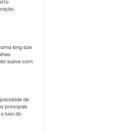
arto
ração.
cama king size
alhes
ação suave com
apacidade de
s principais
o luxo do